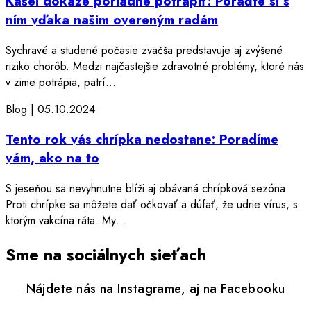
Kašeľ dokáže poriadne potrápiť: Poraďte si s
ním vďaka našim overeným radám
Sychravé a studené počasie zväčša predstavuje aj zvýšené
riziko chorôb. Medzi najčastejšie zdravotné problémy, ktoré nás
v zime potrápia, patrí…
Blog |
05.10.2024
Tento rok vás chrípka nedostane: Poradíme
vám, ako na to
S jeseňou sa nevyhnutne blíži aj obávaná chrípková sezóna.
Proti chrípke sa môžete dať očkovať a dúfať, že udrie vírus, s
ktorým vakcína ráta. My…
Sme na sociálnych sieťach
Nájdete nás na Instagrame, aj na Facebooku