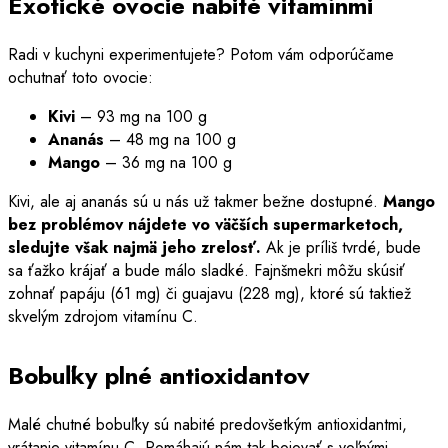
Exotické ovocie nabité vitamínmi
Radi v kuchyni experimentujete? Potom vám odporúčame
ochutnať toto ovocie:
Kivi
– 93 mg na 100 g
Ananás
– 48 mg na 100 g
Mango
– 36 mg na 100 g
Kivi, ale aj ananás sú u nás už takmer bežne dostupné.
Mango
bez problémov nájdete vo väčších supermarketoch,
sledujte však najmä jeho zrelosť.
Ak je príliš tvrdé, bude
sa ťažko krájať a bude málo sladké. Fajnšmekri môžu skúsiť
zohnať papáju (61 mg) či guajavu (228 mg), ktoré sú taktiež
skvelým zdrojom vitamínu C.
Bobuľky plné antioxidantov
Malé chutné bobuľky sú nabité predovšetkým antioxidantmi,
vrátanie vitamínu C. Pomáhajú nám tak bojovať s voľnými