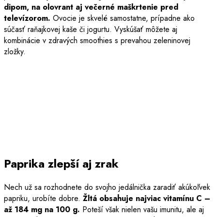
dipom, na olovrant aj večerné maškrtenie pred
televízorom.
Ovocie je skvelé samostatne, prípadne ako
súčasť raňajkovej kaše či jogurtu. Vyskúšať môžete aj
kombinácie v zdravých smoothies s prevahou zeleninovej
zložky.
Paprika zlepší aj zrak
Nech už sa rozhodnete do svojho jedálnička zaradiť akúkoľvek
papriku, urobíte dobre.
Žltá obsahuje najviac vitamínu C –
až 184 mg na 100 g
.
Poteší však nielen vašu imunitu, ale aj