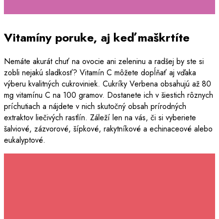
Vitamíny poruke, aj keď maškrtíte
Nemáte akurát chuť na ovocie ani zeleninu a radšej by ste si
zobli nejakú sladkosť? Vitamín C môžete dopĺňať aj vďaka
výberu kvalitných cukroviniek. Cukríky Verbena obsahujú až 80
mg vitamínu C na 100 gramov. Dostanete ich v šiestich rôznych
príchutiach a nájdete v nich skutočný obsah prírodných
extraktov liečivých rastlín. Záleží len na vás, či si vyberiete
šalviové, zázvorové, šípkové, rakytníkové a echinaceové alebo
eukalyptové.