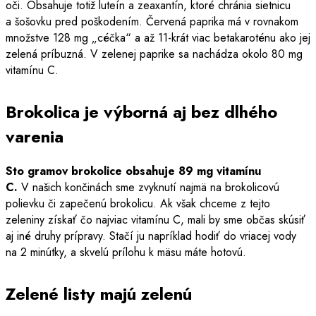
oči. Obsahuje totiž luteín a zeaxantín, ktoré chránia sietnicu
a šošovku pred poškodením. Červená paprika má v rovnakom
množstve 128 mg „céčka“ a až 11-krát viac betakaroténu ako jej
zelená príbuzná. V zelenej paprike sa nachádza okolo 80 mg
vitamínu C.
Brokolica je výborná aj bez dlhého
varenia
Sto gramov brokolice obsahuje 89 mg vitamínu
C.
V našich končinách sme zvyknutí najmä na brokolicovú
polievku či zapečenú brokolicu. Ak však chceme z tejto
zeleniny získať čo najviac vitamínu C, mali by sme občas skúsiť
aj iné druhy prípravy. Stačí ju napríklad hodiť do vriacej vody
na 2 minútky, a skvelú prílohu k mäsu máte hotovú.
Zelené listy majú zelenú