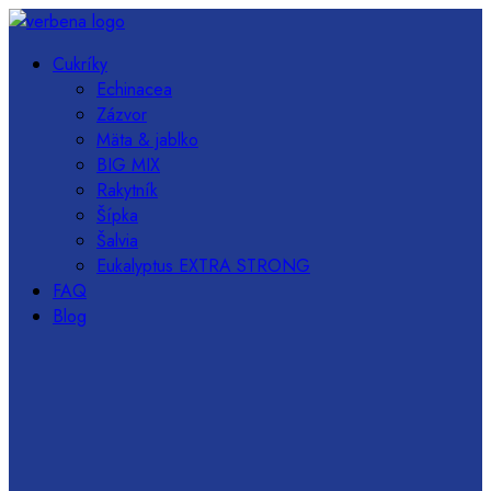
Cukríky
Echinacea
Zázvor
Mäta & jablko
BIG MIX
Rakytník
Šípka
Šalvia
Eukalyptus EXTRA STRONG
FAQ
Blog