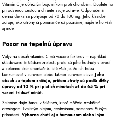
Vitamín C je dôležitým bojovníkom proti chorobám. Doplňte ho
prirodzenou cestou a chráňte svoje zdravie. Odporučená
denná dávka sa pohybuje od 70 do 100 mg. Jeho klasické
zdroje, ako citróny či pomaranče už poznáme, nájdete ho však
aj inde.
Pozor na tepelnú úpravu
Vplyv na obsah vitamínu C má viacero faktorov – napríklad
skladovanie či štádium zrelosti, preto sú jeho hodnoty v ovocí
a zelenine skôr orientačné. Isté však je, že ich treba
konzumovať v surovom alebo takmer surovom stave.
Jeho
obsah sa teplom znižuje, pričom straty sú podľa dĺžky
úpravy od 10 % pri piatich minútach až do 65 % pri
varení tridsať minút.
Zelenine dajte šancu v šalátoch, ktoré môžete ozvláštniť
dresingom, kvalitným olejom, cestovinami, semenami či inými
prísadami.
Výborne chutí aj s hummusom alebo iným