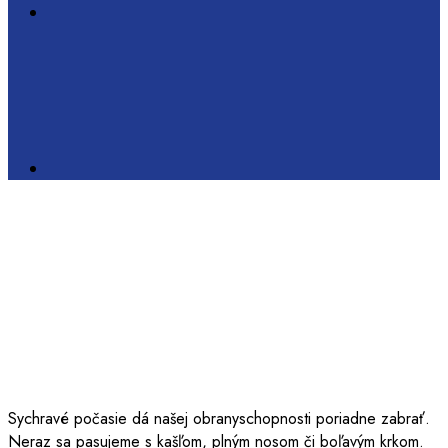
Naštartujte imunitu a
objavte potraviny bohaté na
vitamín C: O týchto ste
netušili!
Sychravé počasie dá našej obranyschopnosti poriadne zabrať.
Neraz sa pasujeme s kašľom, plným nosom či boľavým krkom.