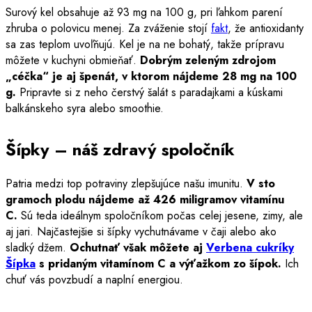
Surový kel obsahuje až 93 mg na 100 g, pri ľahkom parení
zhruba o polovicu menej. Za zváženie stojí
fakt
, že antioxidanty
sa zas teplom uvoľňujú. Kel je na ne bohatý, takže prípravu
môžete v kuchyni obmieňať.
Dobrým zeleným zdrojom
„céčka“ je aj špenát, v ktorom nájdeme 28 mg na 100
g.
Pripravte si z neho čerstvý šalát s paradajkami a kúskami
balkánskeho syra alebo smoothie.
Šípky – náš zdravý spoločník
Patria medzi top potraviny zlepšujúce našu imunitu.
V sto
gramoch plodu nájdeme až 426 miligramov vitamínu
C.
Sú teda ideálnym spoločníkom počas celej jesene, zimy, ale
aj jari. Najčastejšie si šípky vychutnávame v čaji alebo ako
sladký džem.
Ochutnať však môžete aj
Verbena cukríky
Šípka
s pridaným vitamínom C a výťažkom zo šípok.
Ich
chuť vás povzbudí a naplní energiou.