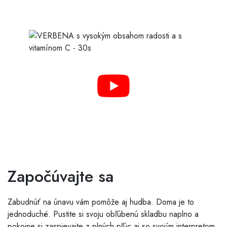
Započúvajte sa
Zabudnúť na únavu vám pomôže aj hudba. Doma je to
jednoduché. Pustite si svoju obľúbenú skladbu naplno a
pokojne si zaspievajte z plných pľúc aj so svojím interpretom.