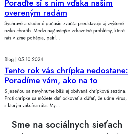
Poraďte si s ním vďaka našim
overeným radám
Sychravé a studené počasie zväčša predstavuje aj zvýšené
riziko chorôb. Medzi najčastejšie zdravotné problémy, ktoré
nás v zime potrápia, patrí…
Blog |
05.10.2024
Tento rok vás chrípka nedostane:
Poradíme vám, ako na to
S jeseňou sa nevyhnutne blíži aj obávaná chrípková sezóna.
Proti chrípke sa môžete dať očkovať a dúfať, že udrie vírus,
s ktorým vakcína ráta. My…
Sme na sociálnych sieťach