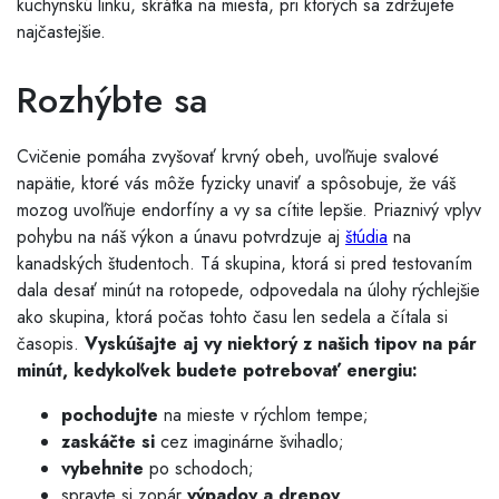
kuchynskú linku, skrátka na miesta, pri ktorých sa zdržujete
najčastejšie.
Rozhýbte sa
Cvičenie pomáha zvyšovať krvný obeh, uvoľňuje svalové
napätie, ktoré vás môže fyzicky unaviť a spôsobuje, že váš
mozog uvoľňuje endorfíny a vy sa cítite lepšie. Priaznivý vplyv
pohybu na náš výkon a únavu potvrdzuje aj
štúdia
na
kanadských študentoch. Tá skupina, ktorá si pred testovaním
dala desať minút na rotopede, odpovedala na úlohy rýchlejšie
ako skupina, ktorá počas tohto času len sedela a čítala si
časopis.
Vyskúšajte aj vy niektorý z našich tipov na pár
minút, kedykoľvek budete potrebovať energiu:
pochodujte
na mieste v rýchlom tempe;
zaskáčte si
cez imaginárne švihadlo;
vybehnite
po schodoch;
spravte si zopár
výpadov a drepov
.