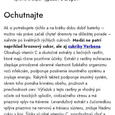
Ochutnajte
Ak si potrebujete rýchlo a na krátku dobu dobiť baterky –
možno vás práve začali chytať driemoty na dôležitej porade –
siahnite po kvalitných rýchlych cukroch.
Medzi ne patrí
napríklad hroznový cukor, ale aj
cukríky Verbena
.
Obsahujú vitamín C a skutočné extrakty z liečivých rastlín,
ktoré majú rôzne pozitívne účinky. Extrakt z rastliny echinacea
zlepšuje prirodzené obranné vlastnosti ľudského organizmu
voči infekciám, podporuje posilnenie imunitného systému a
zvyšuje energiu. Rakytník taktiež podporuje imunitný systém,
okrem toho pomáha krvnému obehu, pružnosti a
priechodnosti ciev. Výťažok z tejto rastliny je vhodný pri
očiste od toxických splodín, civilizačného stresu a má
priaznivý vplyv na trávenie. Levanduľový extrakt s čučoriedkou
vplýva priaznivo na nervovú a tráviacu sústavu, znižuje hladinu
cukru v krvi. Šípky sú plné vitamínu C, povzbudzujú chuť a