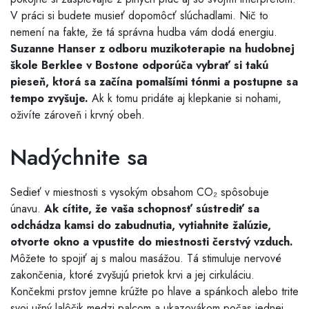
V práci si budete musieť dopomôcť slúchadlami. Nič to
nemení na fakte, že tá správna hudba vám dodá energiu.
Suzanne Hanser z odboru muzikoterapie na hudobnej
škole Berklee v Bostone odporúča vybrať si takú
pieseň, ktorá sa začína pomalšími tónmi a postupne sa
tempo zvyšuje.
Ak k tomu pridáte aj klepkanie si nohami,
oživíte zároveň i krvný obeh.
Nadýchnite sa
Sedieť v miestnosti s vysokým obsahom CO₂ spôsobuje
únavu.
Ak cítite, že vaša schopnosť sústrediť sa
odchádza kamsi do zabudnutia, vytiahnite žalúzie,
otvorte okno a vpustite do miestnosti čerstvý vzduch.
Môžete to spojiť aj s malou masážou. Tá stimuluje nervové
zakončenia, ktoré zvyšujú prietok krvi a jej cirkuláciu.
Končekmi prstov jemne krúžte po hlave a spánkoch alebo trite
svoj ušný lalôčik medzi palcom a ukazovákom počas jednej