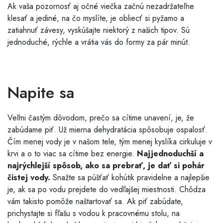
Ak vaša pozornosť aj očné viečka začnú nezadržateľne
klesať a jediné, na čo myslíte, je obliecť si pyžamo a
zatiahnuť závesy, vyskúšajte niektorý z našich tipov. Sú
jednoduché, rýchle a vrátia vás do formy za pár minút.
Napite sa
Veľmi častým dôvodom, prečo sa cítime unavení, je, že
zabúdame piť. Už mierna dehydratácia spôsobuje ospalosť.
Čím menej vody je v našom tele, tým menej kyslíka cirkuluje v
krvi a o to viac sa cítime bez energie.
Najjednoduchší a
najrýchlejší spôsob, ako sa prebrať, je dať si pohár
čistej vody.
Snažte sa púšťať kohútik pravidelne a najlepšie
je, ak sa po vodu prejdete do vedľajšej miestnosti. Chôdza
vám takisto pomôže naštartovať sa. Ak piť zabúdate,
prichystajte si fľašu s vodou k pracovnému stolu, na