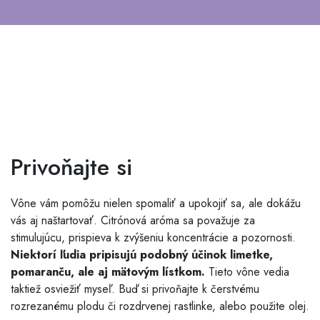
Privoňajte si
Vône vám pomôžu nielen spomaliť a upokojiť sa, ale dokážu
vás aj naštartovať. Citrónová aróma sa považuje za
stimulujúcu, prispieva k zvýšeniu koncentrácie a pozornosti.
Niektorí ľudia pripisujú podobný účinok limetke,
pomaranču, ale aj mätovým lístkom.
Tieto vône vedia
taktiež osviežiť myseľ. Buď si privoňajte k čerstvému
rozrezanému plodu či rozdrvenej rastlinke, alebo použite olej.