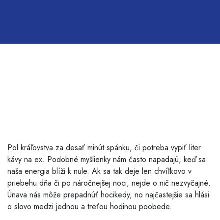
Chytajú vás driemoty,
ale musíte pracovať?
Vyskúšajte niektorý z
našich tipov
Pol kráľovstva za desať minút spánku, či potreba vypiť liter
kávy na ex. Podobné myšlienky nám často napadajú, keď sa
naša energia blíži k nule. Ak sa tak deje len chvíľkovo v
priebehu dňa či po náročnejšej noci, nejde o nič nezvyčajné.
Únava nás môže prepadnúť hocikedy, no najčastejšie sa hlási
o slovo medzi jednou a treťou hodinou poobede.